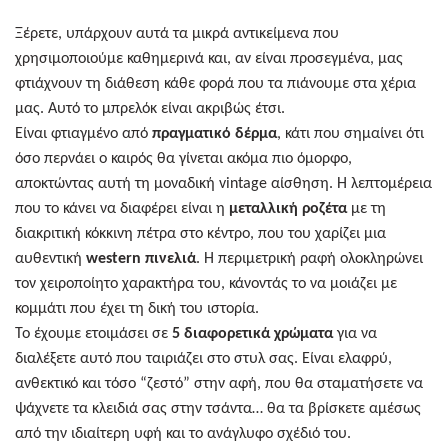
Ξέρετε, υπάρχουν αυτά τα μικρά αντικείμενα που
χρησιμοποιούμε καθημερινά και, αν είναι προσεγμένα, μας
φτιάχνουν τη διάθεση κάθε φορά που τα πιάνουμε στα χέρια
μας. Αυτό το μπρελόκ είναι ακριβώς έτσι.
Είναι φτιαγμένο από
πραγματικό δέρμα
, κάτι που σημαίνει ότι
όσο περνάει ο καιρός θα γίνεται ακόμα πιο όμορφο,
αποκτώντας αυτή τη μοναδική vintage αίσθηση. Η λεπτομέρεια
που το κάνει να διαφέρει είναι η
μεταλλική ροζέτα
με τη
διακριτική κόκκινη πέτρα στο κέντρο, που του χαρίζει μια
αυθεντική
western πινελιά
. Η περιμετρική ραφή ολοκληρώνει
τον χειροποίητο χαρακτήρα του, κάνοντάς το να μοιάζει με
κομμάτι που έχει τη δική του ιστορία.
Το έχουμε ετοιμάσει σε
5 διαφορετικά χρώματα
για να
διαλέξετε αυτό που ταιριάζει στο στυλ σας. Είναι ελαφρύ,
ανθεκτικό και τόσο “ζεστό” στην αφή, που θα σταματήσετε να
ψάχνετε τα κλειδιά σας στην τσάντα… θα τα βρίσκετε αμέσως
από την ιδιαίτερη υφή και το ανάγλυφο σχέδιό του.