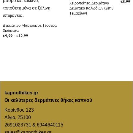
€
8,99
Χειροποίητα Δερμάτινα
Δεματικά Καλωδίων (Σετ 3
Τεμαχίων)
Δερμάτινο Μπρελόκ σε Τέσσερα
Χρώματα
Price
€
9,99
–
€
12,99
range:
€9,99
through
€12,99
kapnothikes.gr
Οι καλύτερες δερμάτινες θήκες καπνού
Κορίνθου 123
Αίγιο, 25100
2691023731 & 6944640115
sales@kapnothikes.gr