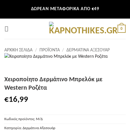
Μετάβαση
ΔΩΡΕΑΝ ΜΕΤΑΦΟΡΙΚΑ ΑΠΟ €49
στο
περιεχόμενο
0
ΑΡΧΙΚΉ ΣΕΛΊΔΑ
/
ΠΡΟΪΌΝΤΑ
/
ΔΕΡΜΆΤΙΝΑ ΑΞΕΣΟΥΆΡ
Χειροποίητο Δερμάτινο Μπρελόκ με
Western Ροζέτα
€
16,99
Κωδικός προϊόντος:
Μ/Δ
Κατηγορία:
Δερμάτινα Αξεσουάρ