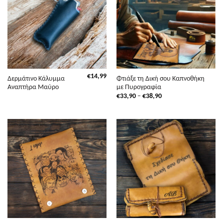
€
14,99
Δερμάτινο Κάλυμμα
Φτιάξε τη Δική σου Καπνοθήκη
Αναπτήρα Μαύρο
με Πυρογραφία
Price
€
33,90
–
€
38,90
range:
€33,90
through
€38,90