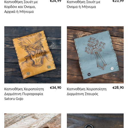
€
24,99
€
23,99
Καπνοθήκη Σουέτ με
Καπνοθήκη Σουέτ με
Κορδόνι και Όνομα,
Όνομα ή Μήνυμα
Αρχικά ή Μήνυμα
€
34,90
€
28,90
Καπνοθήκη Χειροποίητη
Καπνοθήκη Χειροποίητη
Δερμάτινη Πυρογραφία
Δερμάτινη Σταυρός
Satoru Gojo