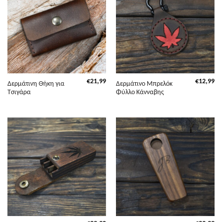
€
21,99
€
12,99
Δερμάτινη Θήκη για
Δερμάτινο Μπρελόκ
Τσιγάρα
Φύλλο Κάνναβης