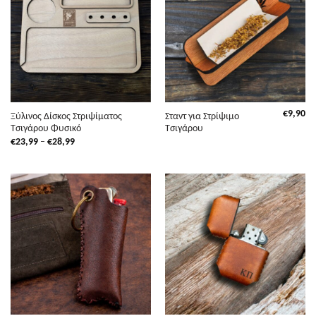
€
9,90
Ξύλινος Δίσκος Στριψίματος
Σταντ για Στρίψιμο
Τσιγάρου Φυσικό
Τσιγάρου
Price
€
23,99
–
€
28,99
range:
€23,99
through
€28,99