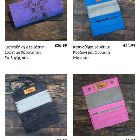
€
26,99
€
24,99
Καπνοθήκη Δερμάτινη
Καπνοθήκη Σουέτ με
Σουέτ με Χάραξη της
Κορδόνι και Όνομα ή
Επιλογής σας
Μήνυμα