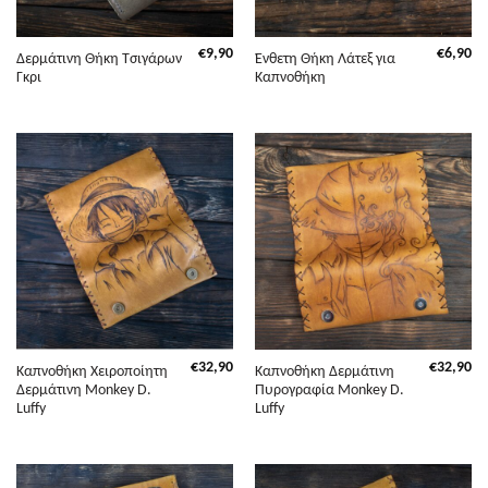
€
9,90
€
6,90
Δερμάτινη Θήκη Τσιγάρων
Ένθετη Θήκη Λάτεξ για
Γκρι
Καπνοθήκη
€
32,90
€
32,90
Καπνοθήκη Χειροποίητη
Καπνοθήκη Δερμάτινη
Δερμάτινη Monkey D.
Πυρογραφία Monkey D.
Luffy
Luffy