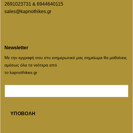
2691023731 & 6944640115
sales@kapnothikes.gr
Newsletter
Με την εγγραφή σου στο ενημερωτικό μας σημείωμα θα μαθαίνεις
αμέσως όλα τα νεότερα από
το kapnothikes.gr
ΥΠΟΒΟΛΉ