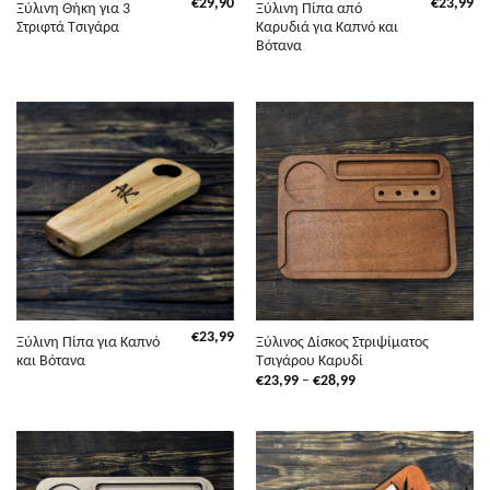
€
29,90
€
23,99
Ξύλινη Θήκη για 3
Ξύλινη Πίπα από
Στριφτά Τσιγάρα
Καρυδιά για Καπνό και
Βότανα
€
23,99
Ξύλινη Πίπα για Καπνό
Ξύλινος Δίσκος Στριψίματος
και Βότανα
Τσιγάρου Καρυδί
Price
€
23,99
–
€
28,99
range:
€23,99
through
€28,99