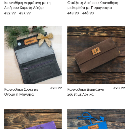
Καπνοθήκη Δερμάτινη με τη
Φτιάξε τη Δική σου Καπνοθήκη
Δική σου Χάραξη Λέιζερ
με Κορδόνι με Πυρογραφία
Price
Price
€
32,99
–
€
37,99
€
43,90
–
€
48,90
range:
range:
€32,99
€43,90
through
through
€37,99
€48,90
€
23,99
€
23,99
Καπνοθήκη Σουέτ με
Καπνοθήκη Δερμάτινη
Όνομα ή Μήνυμα
Σουέτ με Αρχικά