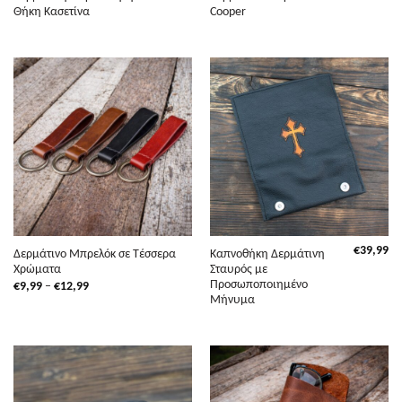
Θήκη Κασετίνα
Cooper
€
39,99
Δερμάτινο Μπρελόκ σε Τέσσερα
Καπνοθήκη Δερμάτινη
Χρώματα
Σταυρός με
Προσωποποιημένο
Price
€
9,99
–
€
12,99
range:
Μήνυμα
€9,99
through
€12,99