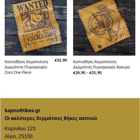
€
32,90
Καπνοθήκη Χειροποίητη
Καπνοθήκη Χειροποίητη
Δερμάτινη Πυρογραφία
Δερμάτινη Πυρογραφία Άγκυρα
Zoro One Piece
Price
€
26,90
–
€
31,90
range:
€26,90
through
€31,90
kapnothikes.gr
Οι καλύτερες δερμάτινες θήκες καπνού
Κορίνθου 123
Αίγιο, 25100