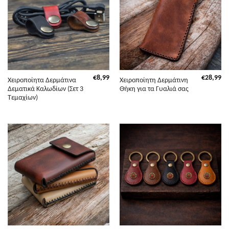
€
8,99
€
28,99
Χειροποίητα Δερμάτινα
Χειροποίητη Δερμάτινη
Δεματικά Καλωδίων (Σετ 3
Θήκη για τα Γυαλιά σας
Τεμαχίων)