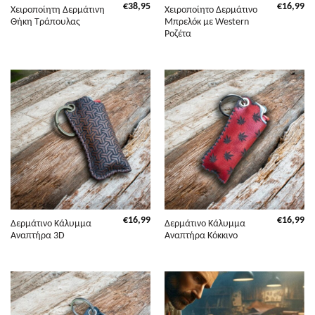
€
38,95
€
16,99
Χειροποίητη Δερμάτινη
Χειροποίητο Δερμάτινο
Θήκη Τράπουλας
Μπρελόκ με Western
Ροζέτα
€
16,99
€
16,99
Δερμάτινο Κάλυμμα
Δερμάτινο Κάλυμμα
Αναπτήρα 3D
Αναπτήρα Κόκκινο