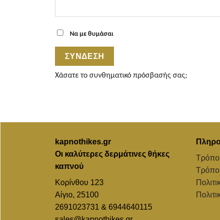
Να με θυμάσαι
ΣΎΝΔΕΣΗ
Χάσατε το συνθηματικό πρόσβασής σας;
kapnothikes.gr
Πληρο
Οι καλύτερες δερμάτινες θήκες
Τρόπο
καπνού
Τρόπο
Κορίνθου 123
Πολιτι
Αίγιο, 25100
Πολιτι
2691023731 & 6944640115
sales@kapnothikes.gr