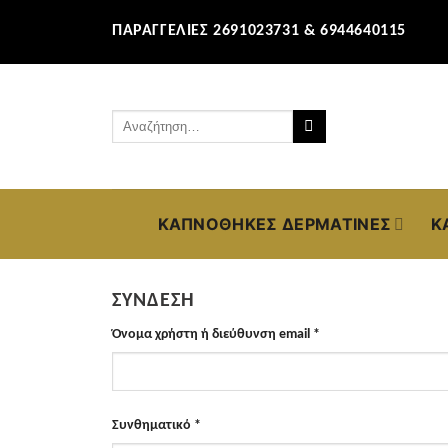
Μετάβαση
ΠΑΡΑΓΓΕΛΊΕΣ 2691023731 & 6944640115
στο
περιεχόμενο
Αναζήτηση
για:
ΚΑΠΝΟΘΉΚΕΣ ΔΕΡΜΆΤΙΝΕΣ
Κ
ΣΎΝΔΕΣΗ
Απαιτείται
Όνομα χρήστη ή διεύθυνση email
*
Απαιτείται
Συνθηματικό
*