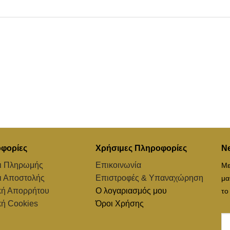
φορίες
Χρήσιμες Πληροφορίες
Ne
ι Πληρωμής
Επικοινωνία
Με
ι Αποστολής
Επιστροφές & Υπαναχώρηση
μα
κή Απορρήτου
Ο λογαριασμός μου
το
κή Cookies
Όροι Χρήσης