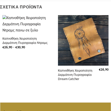
ΣΧΕΤΙΚΆ ΠΡΟΪΌΝΤΑ
Καπνοθήκη Χειροποίητη
Δερμάτινη Πυρογραφία Ντραμς
Price
€
26,90
–
€
30,90
range:
€26,90
through
€30,90
€
26,90
Καπνοθήκη Χειροποίητη
Δερμάτινη Πυρογραφία
Dream Catcher