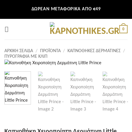
Μετάβαση
ΔΩΡΕΑΝ ΜΕΤΑΦΟΡΙΚΑ ΑΠΟ €49
στο
περιεχόμενο
0
ΑΡΧΙΚΉ ΣΕΛΊΔΑ
/
ΠΡΟΪΌΝΤΑ
/
ΚΑΠΝΟΘΉΚΕΣ ΔΕΡΜΆΤΙΝΕΣ
/
ΠΥΡΟΓΡΑΦΊΑ ΜΕ ΚΛΙΠ
Καπνοθήκη Χειροποίητη Δερμάτινη Little