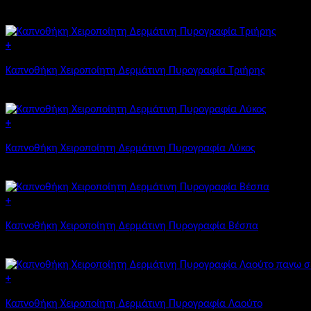
προϊόν
Price
€
26,90
–
€
31,90
έχει
range:
πολλαπλές
€26,90
+
παραλλαγές.
through
Οι
Καπνοθήκη Χειροποίητη Δερμάτινη Πυρογραφία Τριήρης
€31,90
επιλογές
μπορούν
€
26,90
να
επιλεγούν
+
στη
σελίδα
Καπνοθήκη Χειροποίητη Δερμάτινη Πυρογραφία Λύκος
του
€
26,90
προϊόντος
+
Καπνοθήκη Χειροποίητη Δερμάτινη Πυρογραφία Βέσπα
€
26,90
+
Καπνοθήκη Χειροποίητη Δερμάτινη Πυρογραφία Λαούτο