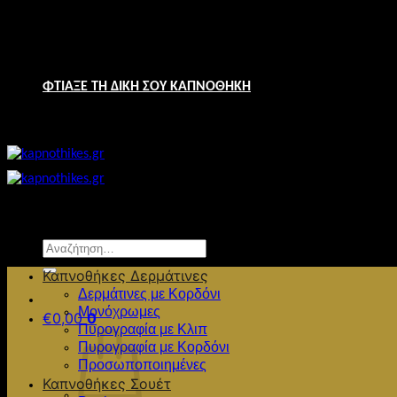
Μετάβαση
Παραγγελίες 2691023731 & 6944640115
στο
ΔΩΡΕΑΝ ΜΕΤΑΦΟΡΙΚΑ ΑΠΟ €49
περιεχόμενο
ΦΤΙΑΞΕ ΤΗ ΔΙΚΗ ΣΟΥ ΚΑΠΝΟΘΗΚΗ
ΔΩΡΕΑΝ ΜΕΤΑΦΟΡΙΚΑ ΑΠΟ €49
Αναζήτηση
για:
Καπνοθήκες Δερμάτινες
Δερμάτινες με Κορδόνι
Μονόχρωμες
€
0,00
0
Πυρογραφία με Κλιπ
Πυρογραφία με Κορδόνι
Προσωποποιημένες
Καπνοθήκες Σουέτ