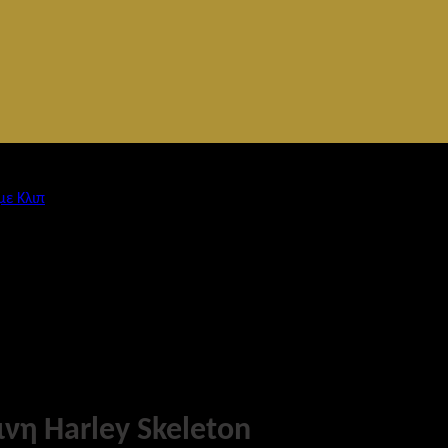
με Κλιπ
νη Harley Skeleton