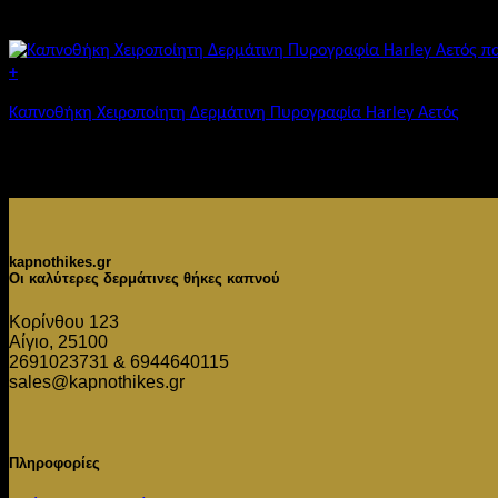
€
26,90
+
Καπνοθήκη Χειροποίητη Δερμάτινη Πυρογραφία Harley Αετός
€
26,90
kapnothikes.gr
Οι καλύτερες δερμάτινες θήκες καπνού
Κορίνθου 123
Αίγιο, 25100
2691023731 & 6944640115
sales@kapnothikes.gr
Πληροφορίες