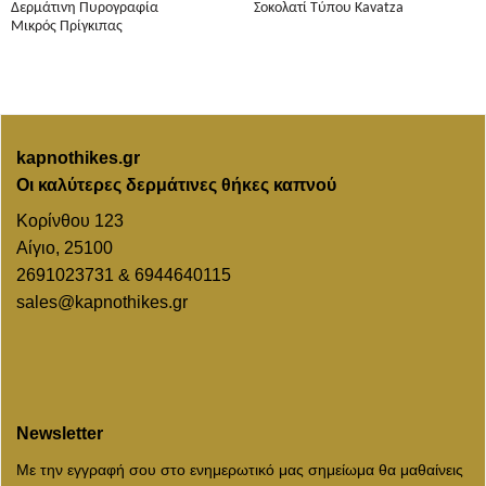
Δερμάτινη Πυρογραφία
Σοκολατί Τύπου Kavatza
Μικρός Πρίγκιπας
kapnothikes.gr
Οι καλύτερες δερμάτινες θήκες καπνού
Κορίνθου 123
Αίγιο, 25100
2691023731 & 6944640115
sales@kapnothikes.gr
Newsletter
Με την εγγραφή σου στο ενημερωτικό μας σημείωμα θα μαθαίνεις