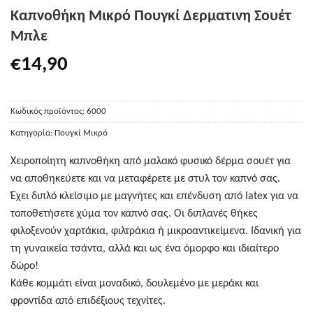
Καπνοθήκη Μικρό Πουγκί Δερματινη Σουέτ
Μπλε
€
14,90
Κωδικός προϊόντος:
6000
Κατηγορία:
Πουγκί Μικρό
Χειροποίητη καπνοθήκη από μαλακό φυσικό δέρμα σουέτ για
να αποθηκεύετε και να μεταφέρετε με στυλ τον καπνό σας.
Έχει διπλό κλείσιμο με μαγνήτες και επένδυση από latex για να
τοποθετήσετε χύμα τον καπνό σας. Οι διπλανές θήκες
φιλοξενούν χαρτάκια, φιλτράκια ή μικροαντικείμενα. Ιδανική για
τη γυναικεία τσάντα, αλλά και ως ένα όμορφο και ιδιαίτερο
δώρο!
Κάθε κομμάτι είναι μοναδικό, δουλεμένο με μεράκι και
φροντίδα από επιδέξιους τεχνίτες.