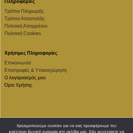
Πληροφορίες
Τρόποι Πληρωμής
Τρόποι Αποστολής
Πολιτική Απορρήτου
Πολιτική Cookies
Χρήσιμες Πληροφορίες
Επικοινωνία
Επιστροφές & Υπαναχώρηση
Ο λογαριασμός μου
Όροι Χρήσης
Χρησιμοποιούμε cookies για να σας προσφέρουμε την
MasterCard
Visa
PayPal
Revolut
καλύτερη δυνατή εμπειρία στη σελίδα μας. Εάν συνεχίσετε να