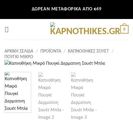
Μετάβαση
ΔΩΡΕΑΝ ΜΕΤΑΦΟΡΙΚΑ ΑΠΟ €49
στο
περιεχόμενο
0
ΑΡΧΙΚΉ ΣΕΛΊΔΑ
/
ΠΡΟΪΌΝΤΑ
/
ΚΑΠΝΟΘΉΚΕΣ ΣΟΥΈΤ
/
ΠΟΥΓΚΊ ΜΙΚΡΌ