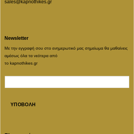
sales@kapnothikes.gr
Newsletter
Με την εγγραφή σου στο ενημερωτικό μας σημείωμα θα μαθαίνεις
αμέσως όλα τα νεότερα από
το kapnothikes.gr
ΥΠΟΒΟΛΉ