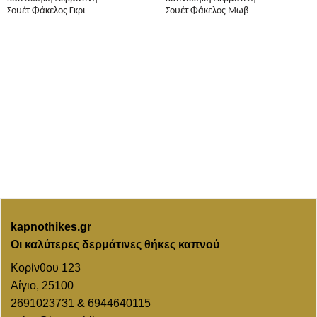
Σουέτ Φάκελος Γκρι
Σουέτ Φάκελος Μωβ
kapnothikes.gr
Οι καλύτερες δερμάτινες θήκες καπνού
Κορίνθου 123
Αίγιο, 25100
2691023731 & 6944640115