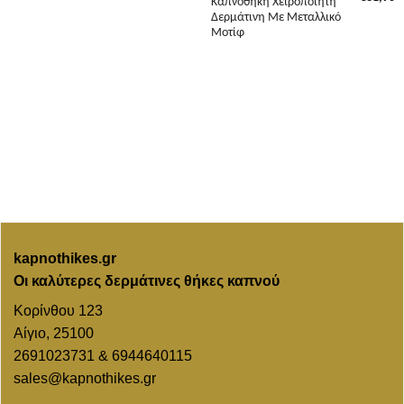
Καπνοθήκη Χειροποίητη
Δερμάτινη Με Μεταλλικό
Μοτίφ
kapnothikes.gr
Οι καλύτερες δερμάτινες θήκες καπνού
Κορίνθου 123
Αίγιο, 25100
2691023731 & 6944640115
sales@kapnothikes.gr