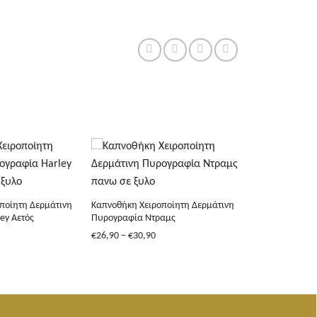
+
ποίητη Δερμάτινη
Καπνοθήκη Χειροποίητη Δερμάτινη
ey Αετός
Πυρογραφία Ντραμς
Price
€
26,90
–
€
30,90
range:
€26,90
through
€30,90