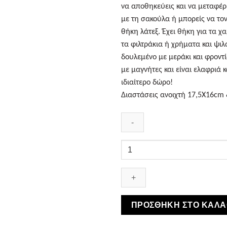
να αποθηκεύεις και να μεταφέρ
με τη σακούλα ή μπορείς να το
θήκη λάτεξ.
Έχει θήκη για τα χ
τα φιλτράκια ή χρήματα και ψιλ
δουλεμένο με μεράκι και φροντίδ
με μαγνήτες και είναι ελαφριά κ
ιδιαίτερο δώρο!
Διαστάσεις ανοιχτή 17,5Χ16cm 
Καπνοθήκη
Δερμάτινη
Σουέτ
Φάκελος
Μώβ
ποσότητα
ΠΡΟΣΘΉΚΗ ΣΤΟ ΚΑΛΆ