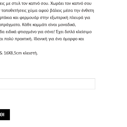
εις με στυλ τον καπνό σου. Χωράει τον καπνό σου
ν τοποθετήσεις χύμα αφού βάλεις μέσα την
ένθετη
αρτάκια και φερμουάρ στην εξωτερική πλευρά για
οπράγματα. Κάθε κομμάτι είναι μοναδικό,
α ειδικά φτιαγμένο για σένα! Έχει διπλό κλείσιμο
αι πολύ πρακτική. Ιδανική για ένα όμορφο και
& 16Χ8,5cm κλειστή.
ΘΙ