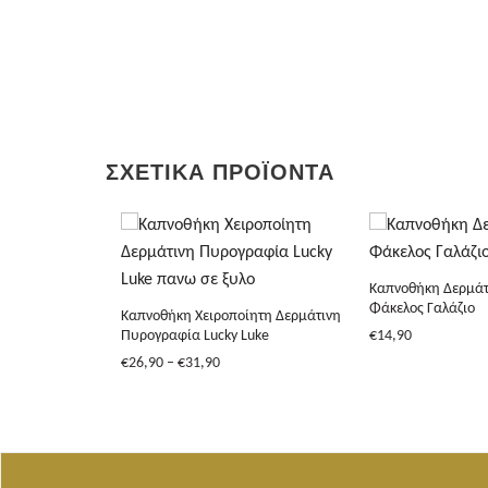
ΣΧΕΤΙΚΆ ΠΡΟΪΌΝΤΑ
+
+
Καπνοθήκη Δερμάτ
Φάκελος Γαλάζιο
ητη Δερμάτινη
Καπνοθήκη Χειροποίητη Δερμάτινη
€
14,90
Πυρογραφία Lucky Luke
Price
€
26,90
–
€
31,90
range:
€26,90
through
€31,90