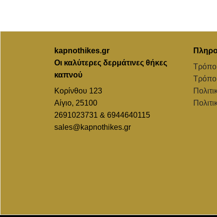
kapnothikes.gr
Πληρο
Οι καλύτερες δερμάτινες θήκες
Τρόπο
καπνού
Τρόπο
Κορίνθου 123
Πολιτι
Αίγιο, 25100
Πολιτι
2691023731 & 6944640115
sales@kapnothikes.gr