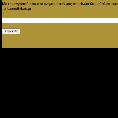
Με την εγγραφή σου στο ενημερωτικό μας σημείωμα θα μαθαίνεις αμ
το kapnothikes.gr
Υποβολή