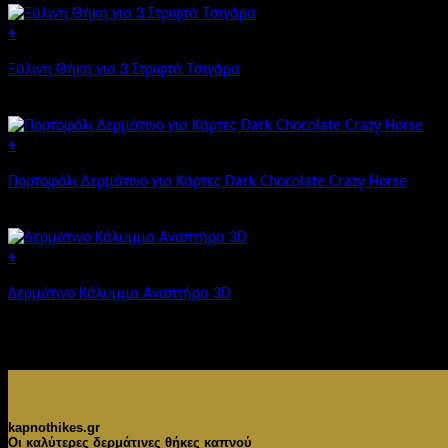
+
Ξύλινη Θήκη για 3 Στριφτά Τσιγάρα
€
29,90
+
Πορτοφόλι Δερμάτινο για Κάρτες Dark Chocolate Crazy Horse
€
22,90
+
Δερμάτινο Κάλυμμα Αναπτήρα 3D
€
16,99
kapnothikes.gr
Οι καλύτερες δερμάτινες θήκες καπνού