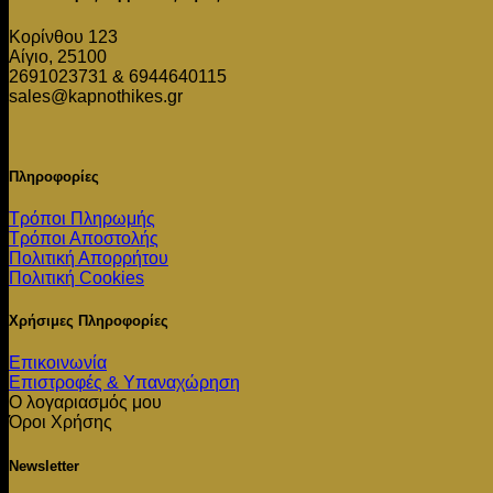
Κορίνθου 123
Αίγιο, 25100
2691023731 & 6944640115
sales@kapnothikes.gr
Πληροφορίες
Τρόποι Πληρωμής
Τρόποι Αποστολής
Πολιτική Απορρήτου
Πολιτική Cookies
Χρήσιμες Πληροφορίες
Επικοινωνία
Επιστροφές & Υπαναχώρηση
Ο λογαριασμός μου
Όροι Χρήσης
Newsletter