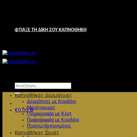
Μετάβαση
Παραγγελίες 2691023731 & 6944640115
στο
ΔΩΡΕΑΝ ΜΕΤΑΦΟΡΙΚΑ ΑΠΟ €49
περιεχόμενο
ΦΤΙΑΞΕ ΤΗ ΔΙΚΗ ΣΟΥ ΚΑΠΝΟΘΗΚΗ
ΔΩΡΕΑΝ ΜΕΤΑΦΟΡΙΚΑ ΑΠΟ €49
Αναζήτηση
για:
Καπνοθήκες Δερμάτινες
Δερμάτινες με Κορδόνι
Μονόχρωμες
€
0,00
0
Πυρογραφία με Κλιπ
Πυρογραφία με Κορδόνι
Προσωποποιημένες
Καπνοθήκες Σουέτ