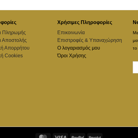
φορίες
Χρήσιμες Πληροφορίες
Ne
ι Πληρωμής
Επικοινωνία
Με
ι Αποστολής
Επιστροφές & Υπαναχώρηση
μα
κή Απορρήτου
Ο λογαριασμός μου
το
κή Cookies
Όροι Χρήσης
MasterCard
Visa
PayPal
Revolut