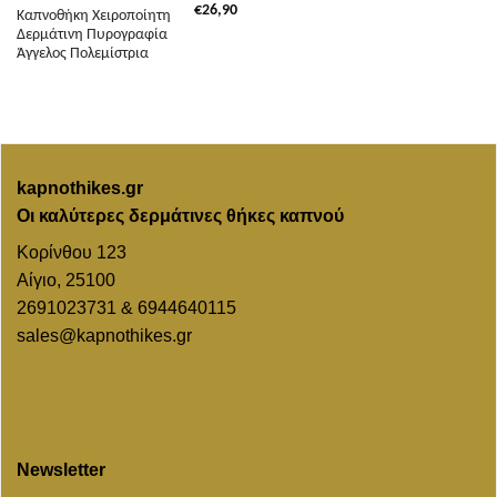
€
26,90
Καπνοθήκη Χειροποίητη
Δερμάτινη Πυρογραφία
Άγγελος Πολεμίστρια
kapnothikes.gr
Οι καλύτερες δερμάτινες θήκες καπνού
Κορίνθου 123
Αίγιο, 25100
2691023731 & 6944640115
sales@kapnothikes.gr
Newsletter