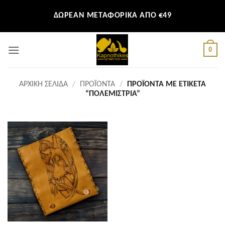
Μετάβαση
ΔΩΡΕΑΝ ΜΕΤΑΦΟΡΙΚΑ ΑΠΟ €49
στο
περιεχόμενο
0
ΑΡΧΙΚΉ ΣΕΛΊΔΑ
/
ΠΡΟΪΌΝΤΑ
/
ΠΡΟΪΌΝΤΑ ΜΕ ΕΤΙΚΈΤΑ
“ΠΟΛΕΜΊΣΤΡΙΑ”