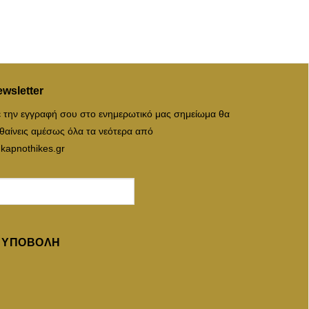
wsletter
 την εγγραφή σου στο ενημερωτικό μας σημείωμα θα
θαίνεις αμέσως όλα τα νεότερα από
 kapnothikes.gr
ΥΠΟΒΟΛΉ