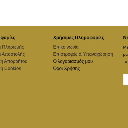
φορίες
Χρήσιμες Πληροφορίες
Ne
ι Πληρωμής
Επικοινωνία
Με
ι Αποστολής
Επιστροφές & Υπαναχώρηση
μα
κή Απορρήτου
Ο λογαριασμός μου
το
κή Cookies
Όροι Χρήσης