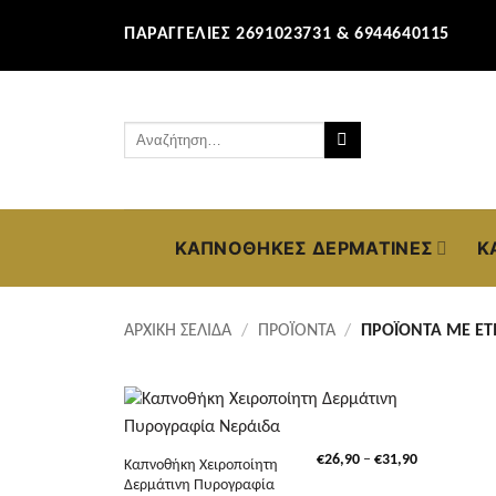
Μετάβαση
ΠΑΡΑΓΓΕΛΊΕΣ 2691023731 & 6944640115
στο
περιεχόμενο
Αναζήτηση
για:
ΚΑΠΝΟΘΉΚΕΣ ΔΕΡΜΆΤΙΝΕΣ
Κ
ΑΡΧΙΚΉ ΣΕΛΊΔΑ
/
ΠΡΟΪΌΝΤΑ
/
ΠΡΟΪΌΝΤΑ ΜΕ ΕΤΙ
+
Price
€
26,90
–
€
31,90
Καπνοθήκη Χειροποίητη
range:
Δερμάτινη Πυρογραφία
€26,90