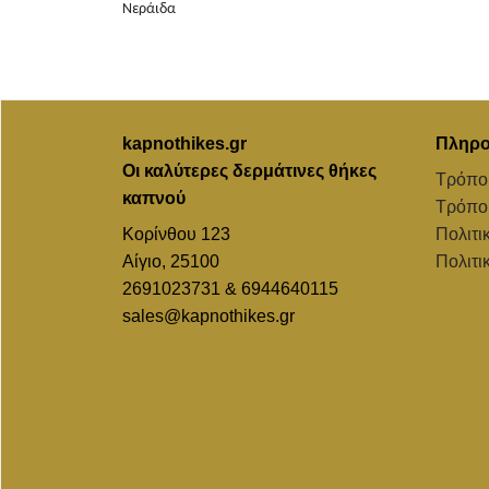
Νεράιδα
through
€31,90
kapnothikes.gr
Πληρο
Οι καλύτερες δερμάτινες θήκες
Τρόπο
καπνού
Τρόπο
Κορίνθου 123
Πολιτι
Αίγιο, 25100
Πολιτι
2691023731 & 6944640115
sales@kapnothikes.gr