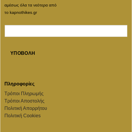
αμέσως όλα τα νεότερα από
το kapnothikes.gr
ΥΠΟΒΟΛΉ
Πληροφορίες
Τρόποι Πληρωμής
Τρόποι Αποστολής
Πολιτική Απορρήτου
Πολιτική Cookies