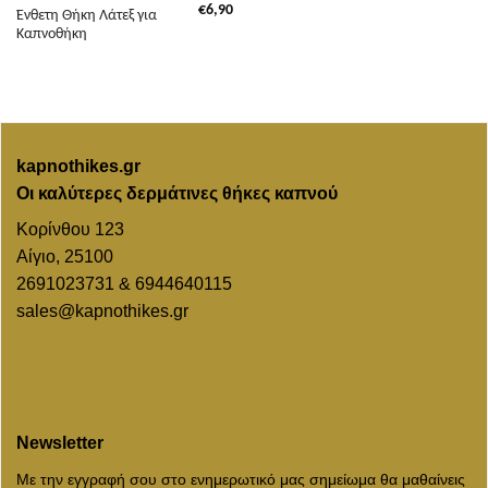
€
6,90
Ένθετη Θήκη Λάτεξ για
Καπνοθήκη
kapnothikes.gr
Οι καλύτερες δερμάτινες θήκες καπνού
Κορίνθου 123
Αίγιο, 25100
2691023731 & 6944640115
sales@kapnothikes.gr
Newsletter
Με την εγγραφή σου στο ενημερωτικό μας σημείωμα θα μαθαίνεις