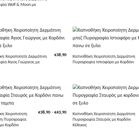
φία Wolf & Moon με
+
€
38,90
κη Χειροποίητη Δερμάτινη
Καπνοθήκη Χειροποίητη Δερμάτινη
ία Άγιος Γεώργιος με
Πυρογραφία Ιστιοφόρο με Κορδόνι
Price
€
38,90
–
€
43,90
κη Χειροποίητη
Καπνοθήκη Χειροποίητη Δερμάτινη
range:
νη Πυρογραφία
Πυρογραφία Σταυρός με Κορδόνι
€38,90
με Κορδόνι
Κέλτικος
through
€43,90