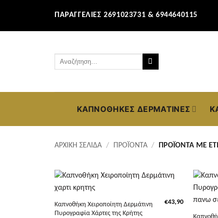
Μετάβαση
ΠΑΡΑΓΓΕΛΊΕΣ 2691023731 & 6944640115
στο
περιεχόμενο
Αναζήτηση
για:
ΚΑΠΝΟΘΉΚΕΣ ΔΕΡΜΆΤΙΝΕΣ
Κ
ΑΡΧΙΚΉ ΣΕΛΊΔΑ
/
ΠΡΟΪΌΝΤΑ
/
ΠΡΟΪΌΝΤΑ ΜΕ ΕΤΙ
+
+
€
43,90
Καπνοθήκη Χειροποίητη Δερμάτινη
Πυρογραφία Χάρτες της Κρήτης
Καπνοθή