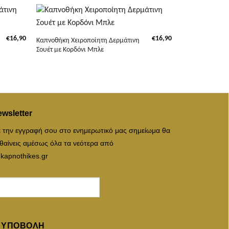
+
€
16,90
€
16,90
Καπνοθήκη Χειροποίητη Δερμάτινη
Σουέτ με Κορδόνι Μπλε
wsletter
 την εγγραφή σου στο ενημερωτικό μας σημείωμα θα
θαίνεις αμέσως όλα τα νεότερα από
 kapnothikes.gr
ΥΠΟΒΟΛΉ