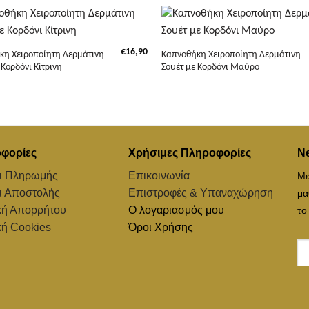
+
€
16,90
κη Χειροποίητη Δερμάτινη
Καπνοθήκη Χειροποίητη Δερμάτινη
 Κορδόνι Κίτρινη
Σουέτ με Κορδόνι Μαύρο
φορίες
Χρήσιμες Πληροφορίες
Ne
ι Πληρωμής
Επικοινωνία
Με
ι Αποστολής
Επιστροφές & Υπαναχώρηση
μα
κή Απορρήτου
Ο λογαριασμός μου
το
κή Cookies
Όροι Χρήσης