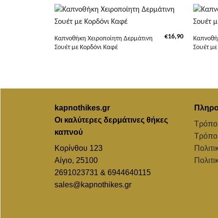
+
+
€
16,90
Καπνοθήκη Χειροποίητη Δερμάτινη
Καπνοθή
Σουέτ με Κορδόνι Καφέ
Σουέτ με
kapnothikes.gr
Πληρο
Οι καλύτερες δερμάτινες θήκες
Τρόπο
καπνού
Τρόπο
Κορίνθου 123
Πολιτι
Αίγιο, 25100
Πολιτι
2691023731 & 6944640115
sales@kapnothikes.gr