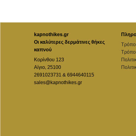
kapnothikes.gr
Πληρο
Οι καλύτερες δερμάτινες θήκες
Τρόπο
καπνού
Τρόπο
Κορίνθου 123
Πολιτι
Αίγιο, 25100
Πολιτι
2691023731 & 6944640115
sales@kapnothikes.gr