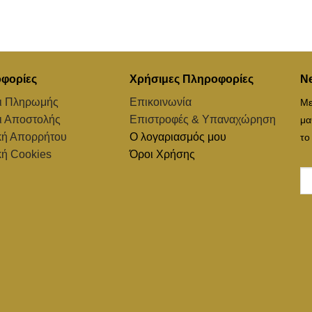
φορίες
Χρήσιμες Πληροφορίες
Ne
ι Πληρωμής
Επικοινωνία
Με
ι Αποστολής
Επιστροφές & Υπαναχώρηση
μα
κή Απορρήτου
Ο λογαριασμός μου
το
κή Cookies
Όροι Χρήσης