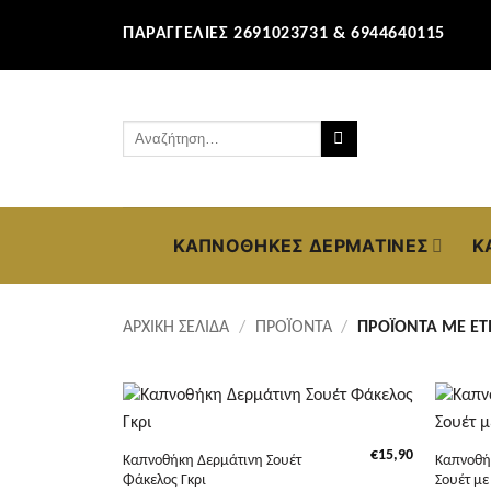
Μετάβαση
ΠΑΡΑΓΓΕΛΊΕΣ 2691023731 & 6944640115
στο
περιεχόμενο
Αναζήτηση
για:
ΚΑΠΝΟΘΉΚΕΣ ΔΕΡΜΆΤΙΝΕΣ
Κ
ΑΡΧΙΚΉ ΣΕΛΊΔΑ
/
ΠΡΟΪΌΝΤΑ
/
ΠΡΟΪΌΝΤΑ ΜΕ ΕΤΙ
+
+
€
15,90
Καπνοθήκη Δερμάτινη Σουέτ
Καπνοθή
Φάκελος Γκρι
Σουέτ με