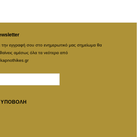
wsletter
 την εγγραφή σου στο ενημερωτικό μας σημείωμα θα
θαίνεις αμέσως όλα τα νεότερα από
 kapnothikes.gr
ΥΠΟΒΟΛΉ