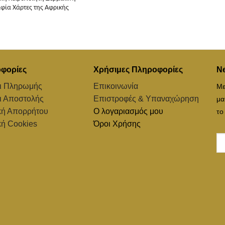
φία Χάρτες της Αφρικής
φορίες
Χρήσιμες Πληροφορίες
Ne
ι Πληρωμής
Επικοινωνία
Με
ι Αποστολής
Επιστροφές & Υπαναχώρηση
μα
κή Απορρήτου
Ο λογαριασμός μου
το
κή Cookies
Όροι Χρήσης