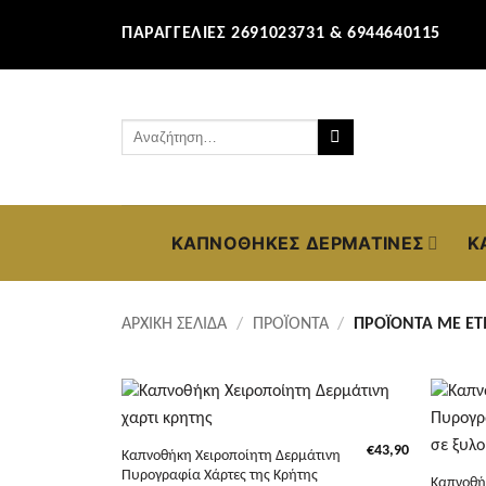
Μετάβαση
ΠΑΡΑΓΓΕΛΊΕΣ 2691023731 & 6944640115
στο
περιεχόμενο
Αναζήτηση
για:
ΚΑΠΝΟΘΉΚΕΣ ΔΕΡΜΆΤΙΝΕΣ
Κ
ΑΡΧΙΚΉ ΣΕΛΊΔΑ
/
ΠΡΟΪΌΝΤΑ
/
ΠΡΟΪΌΝΤΑ ΜΕ ΕΤΙ
+
+
€
43,90
Καπνοθήκη Χειροποίητη Δερμάτινη
Πυρογραφία Χάρτες της Κρήτης
Καπνοθή