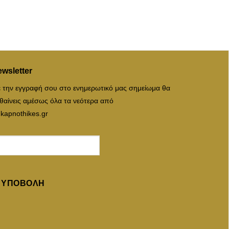
wsletter
 την εγγραφή σου στο ενημερωτικό μας σημείωμα θα
θαίνεις αμέσως όλα τα νεότερα από
 kapnothikes.gr
ΥΠΟΒΟΛΉ