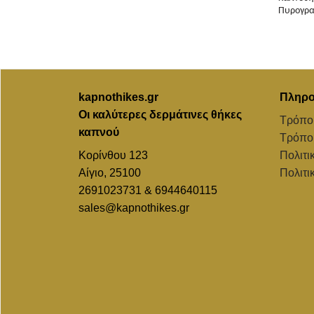
Πυρογρα
kapnothikes.gr
Πληρο
Οι καλύτερες δερμάτινες θήκες
Τρόπο
καπνού
Τρόπο
Κορίνθου 123
Πολιτι
Αίγιο, 25100
Πολιτι
2691023731 & 6944640115
sales@kapnothikes.gr