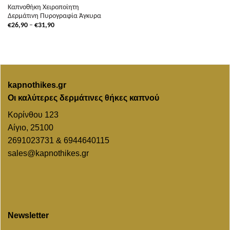
Καπνοθήκη Χειροποίητη
Δερμάτινη Πυρογραφία Άγκυρα
Price
€
26,90
–
€
31,90
range:
€26,90
through
€31,90
kapnothikes.gr
Οι καλύτερες δερμάτινες θήκες καπνού
Κορίνθου 123
Αίγιο, 25100
2691023731 & 6944640115
sales@kapnothikes.gr
Newsletter