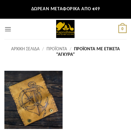
Μετάβαση
ΔΩΡΕΑΝ ΜΕΤΑΦΟΡΙΚΑ ΑΠΟ €49
στο
περιεχόμενο
0
ΑΡΧΙΚΉ ΣΕΛΊΔΑ
/
ΠΡΟΪΌΝΤΑ
/
ΠΡΟΪΌΝΤΑ ΜΕ ΕΤΙΚΈΤΑ
“ΆΓΚΥΡΑ”