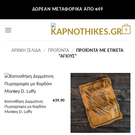
Μετάβαση
ΔΩΡΕΑΝ ΜΕΤΑΦΟΡΙΚΑ ΑΠΟ €49
στο
περιεχόμενο
0
ΑΡΧΙΚΉ ΣΕΛΊΔΑ
/
ΠΡΟΪΌΝΤΑ
/
ΠΡΟΪΌΝΤΑ ΜΕ ΕΤΙΚΈΤΑ
“ΆΓΙΟΥΣ”
€
39,90
Καπνοθήκη Δερμάτινη
Πυρογραφία με Κορδόνι
Monkey D. Luffy