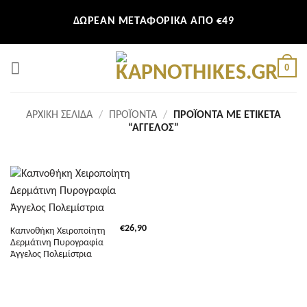
Μετάβαση
ΔΩΡΕΑΝ ΜΕΤΑΦΟΡΙΚΑ ΑΠΟ €49
στο
περιεχόμενο
0
ΑΡΧΙΚΉ ΣΕΛΊΔΑ
/
ΠΡΟΪΌΝΤΑ
/
ΠΡΟΪΌΝΤΑ ΜΕ ΕΤΙΚΈΤΑ
“ΆΓΓΕΛΟΣ”
€
26,90
Καπνοθήκη Χειροποίητη
Δερμάτινη Πυρογραφία
Άγγελος Πολεμίστρια