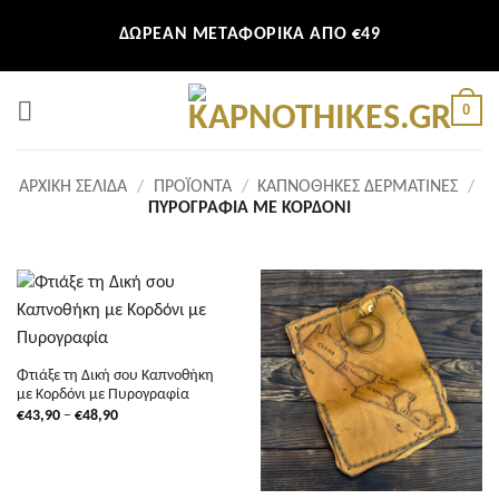
Μετάβαση
ΔΩΡΕΑΝ ΜΕΤΑΦΟΡΙΚΑ ΑΠΟ €49
στο
περιεχόμενο
0
ΑΡΧΙΚΉ ΣΕΛΊΔΑ
/
ΠΡΟΪΌΝΤΑ
/
ΚΑΠΝΟΘΉΚΕΣ ΔΕΡΜΆΤΙΝΕΣ
/
ΠΥΡΟΓΡΑΦΊΑ ΜΕ ΚΟΡΔΌΝΙ
Φτιάξε τη Δική σου Καπνοθήκη
με Κορδόνι με Πυρογραφία
Price
€
43,90
–
€
48,90
range:
€43,90
through
€48,90