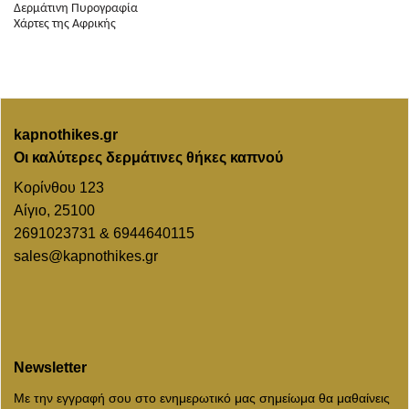
Δερμάτινη Πυρογραφία
Χάρτες της Αφρικής
kapnothikes.gr
Οι καλύτερες δερμάτινες θήκες καπνού
Κορίνθου 123
Αίγιο, 25100
2691023731 & 6944640115
sales@kapnothikes.gr
Newsletter
Με την εγγραφή σου στο ενημερωτικό μας σημείωμα θα μαθαίνεις